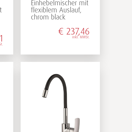
Einhebelmischer mit
t
flexiblem Auslauf,
chrom black
€
237,46
1
inkl. MWSt.
t.