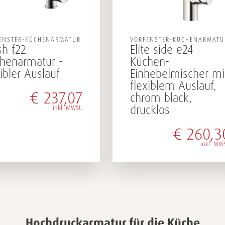
ENSTER-KÜCHENARMATUR
VORFENSTER-KÜCHENARMATU
sh f22
Elite side e24
henarmatur -
Küchen-
xibler Auslauf
Einhebelmischer mi
flexiblem Auslauf,
€
237,07
chrom black,
drucklos
inkl. MWSt.
€
260,3
inkl. MWS
Hochdruckarmatur für die Küche