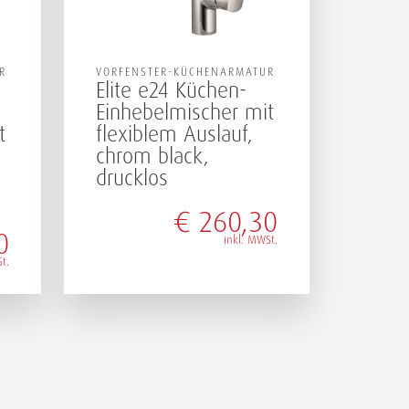
R
VORFENSTER-KÜCHENARMATUR
Elite e24 Küchen-
Einhebelmischer mit
t
flexiblem Auslauf,
chrom black,
drucklos
€
260,30
0
inkl. MWSt.
t.