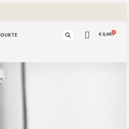
0
€
0,00
ODUKTE