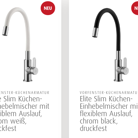
NEU
N
ENSTER-KÜCHENARMATUR
VORFENSTER-KÜCHENARMATU
te Slim Küchen-
Elite Slim Küchen-
hebelmischer mit
Einhebelmischer mi
xiblem Auslauf,
flexiblem Auslauf,
om weiß,
chrom black,
ckfest
druckfest