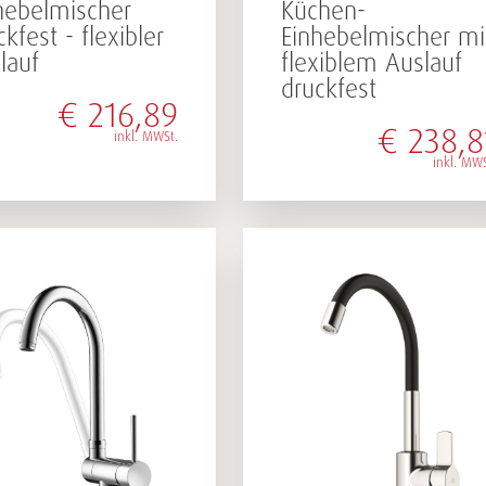
hebelmischer
Küchen-
ckfest - flexibler
Einhebelmischer mi
lauf
flexiblem Auslauf
druckfest
€
216,89
€
238,8
inkl. MWSt.
inkl. MWS