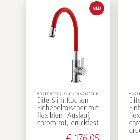
NEU
VORFENSTER-KÜCHENARMATUR
VORF
Elite Slim Küchen
Eli
Einhebelmischer mit
Ein
flexiblem Auslauf,
fle
chrom rot, druckfest
chr
dru
€
176,05