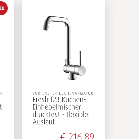
EU
R
VORFENSTER-KÜCHENARMATUR
Fresh f23 Küchen-
t
Einhebelmischer
druckfest - flexibler
Auslauf
€
216,89