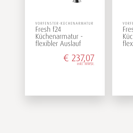
VORFENSTER-KÜCHENARMATUR
VORF
Fresh f24
Fre
Küchenarmatur -
Küc
flexibler Auslauf
fle
€
237,07
inkl. MWSt.